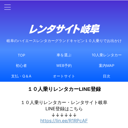
岐阜のハイエースレンタカーグランドキャビン１０人乗りでお出かけ
車を選ぶ
10人乗レンタカー
TOP
初心者
WEB予約
案内MAP
支払・Q＆A
オートサイト
目次
１０人乗りレンタカーLINE登録
１０人乗りレンタカー・レンタサイト岐阜
LINE登録はこちら
↓↓↓↓↓↓
https://lin.ee/R1RPcAF