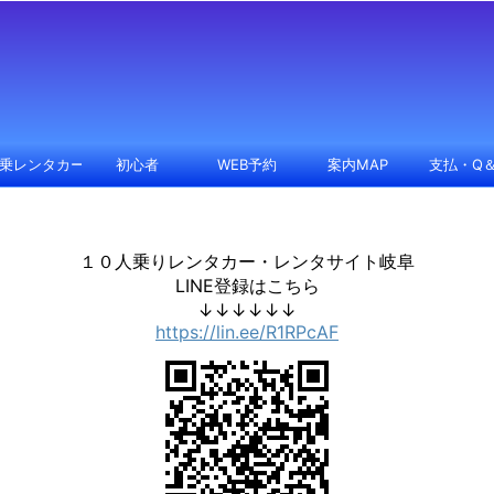
０
人乗レンタカー
初心者
WEB予約
案内MAP
支払・Q＆
１０人乗りレンタカー・レンタサイト岐阜
LINE登録はこちら
↓↓↓↓↓↓
https://lin.ee/R1RPcAF