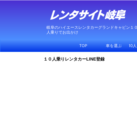
岐阜のハイエースレンタカーグランドキャビン１
人乗りでお出かけ
TOP
車を選ぶ
10
１０人乗りレンタカーLINE登録