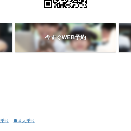
今すぐWEB予約
人乗り
●４人乗り