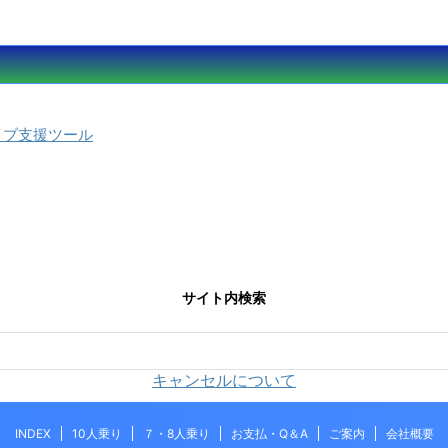
イブ支援ツール
サイト内検索
キャンセルについて
INDEX
10人乗り
７・8人乗り
お支払・Q＆A
ご案内
会社概要