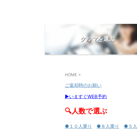
クルマを選ぶ
HOME
>
ご返却時のお願い
▶いますぐWEB予約
🔍人数で選ぶ
●１０人乗り
●８人乗り
●５